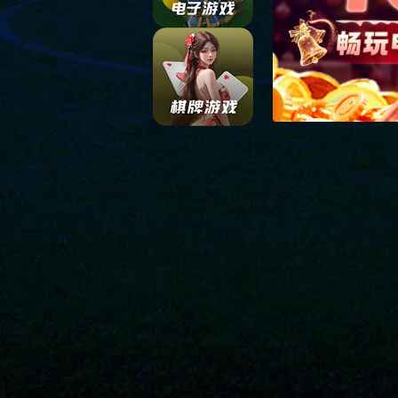
产品的质量和性能。
总之，湿式轮碾机在矿山、冶金、建材等行业中都有广泛的
标签：
上一篇：行业应用标题六
下一篇：行业应用标题八
网站首页
| 关于我们
| 产品中心
手 机：
13988888888