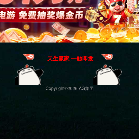
应用，对提高生产效率和产品质量具有重要作用。
| 新闻动态
| 工程案例
| 在线留言
| 行业应用
| 视频中心
| 联系我
+86 0000 88888