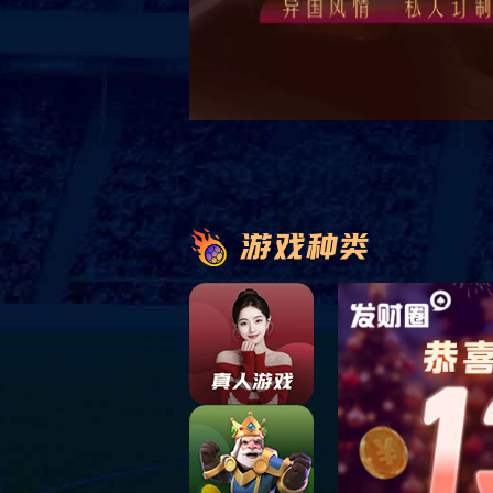
湿式轮碾机在多个行业都有广泛的应用。
首先，它在矿山行业中扮演着重要角色。湿式轮碾机可以对
分得到充分利用。
其次，湿式轮碾机在冶金行业中也有广泛应用。在冶金过程
为冶金行业的重要设备之一。
此外，湿式轮碾机还在建材行业中得到应用。在建材生产过