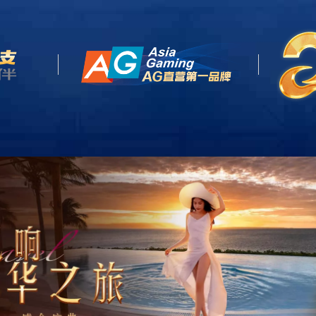
品中心
新闻动态
工程案例
在线留言
行业应用