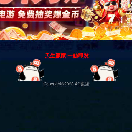
行业应用标题六
行业应用标题九