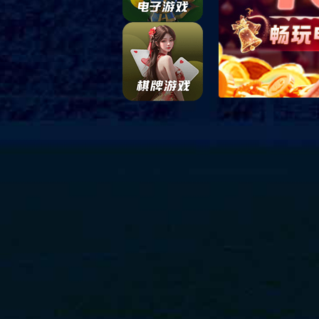
行业应用标题五
行业应用标题八